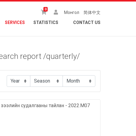
0
Монгол
简体中文
SERVICES
STATISTICS
CONTACT US
earch report /quarterly/
х зээлийн судалгааны тайлан - 2022.М07