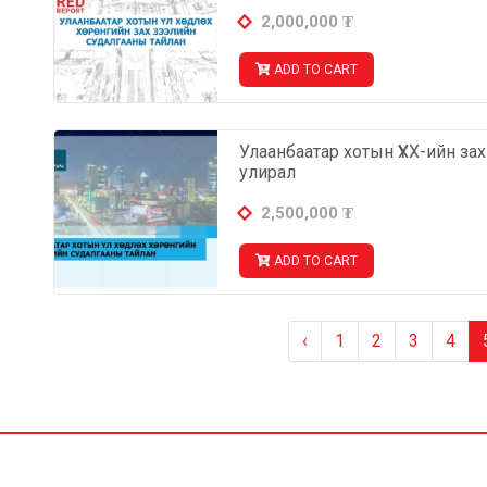
2,000,000
₮
ADD TO CART
Улаанбаатар хотын ҮХХ-ийн за
улирал
2,500,000
₮
ADD TO CART
‹
1
2
3
4