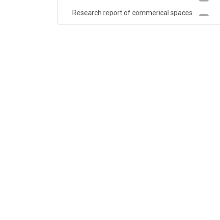
Research report of commerical spaces
19
market
Research report for secondary housing
65
market