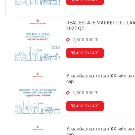
ADD TO CART
REAL ESTATE MARKET OF ULA
2022.Q2
2,500,000
₮
ADD TO CART
Улаанбаатар хотын ҮХХ-ийн за
сар
1,800,000
₮
ADD TO CART
Улаанбаатар хотын ҮХХ-ийн за
сар