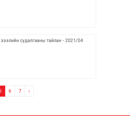
х зээлийн судалгааны тайлан - 2021/04
5
6
7
›