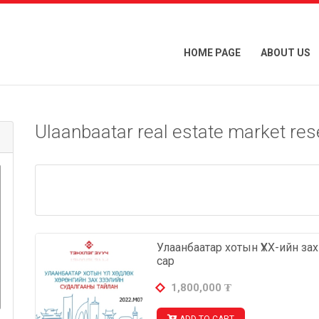
HOME PAGE
ABOUT US
Ulaanbaatar real estate market res
Улаанбаатар хотын ҮХХ-ийн за
сар
1,800,000
₮