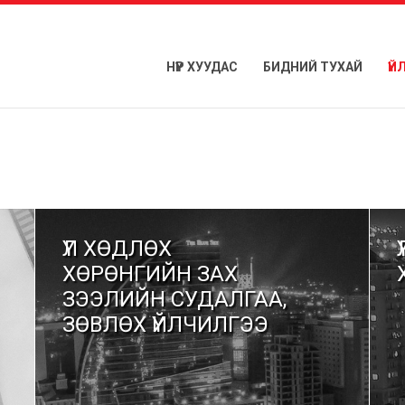
НҮҮР ХУУДАС
БИДНИЙ ТУХАЙ
ҮЙ
ҮЛ ХӨДЛӨХ
ХӨРӨНГИЙН ЗАХ
ЗЭЭЛИЙН СУДАЛГАА,
ЗӨВЛӨХ ҮЙЛЧИЛГЭЭ