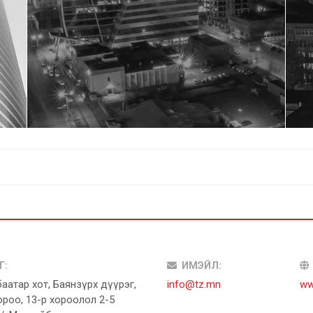
Г:
ИМЭЙЛ:
аатар хот, Баянзүрх дүүрэг,
info@tz.mn
ww
ороо,
13-р хороолол 2-5