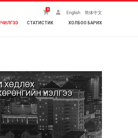
0
English
简体中文
ЛЧИЛГЭЭ
СТАТИСТИК
ХОЛБОО БАРИХ
ҮЛ ХӨДЛӨХ
ХӨРӨНГИЙН ҮНЭЛГЭЭ