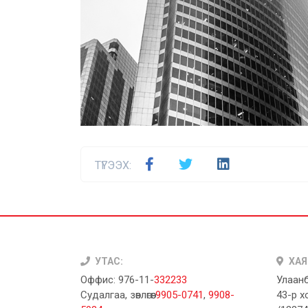
ТҮГЭЭХ:
УТАС:
ХАЯ
Оффис: 976-11-
332233
Улаанб
Судалгаа, зөвлөгөө:
9905-0741
,
9908-
43-р х