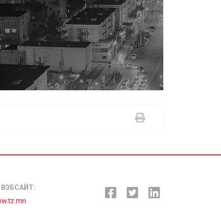
ВЭБСАЙТ:
w.tz.mn