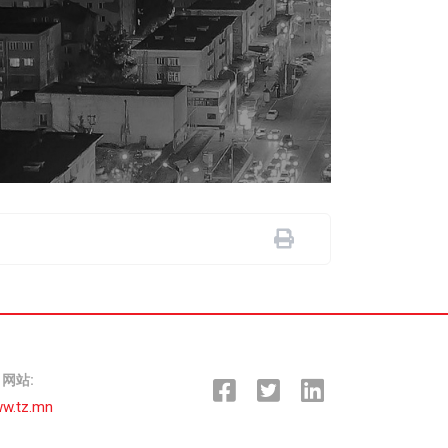
网站
:
w.tz.mn