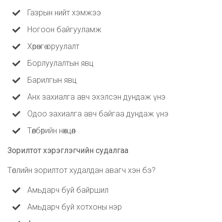
Газрын нийт хэмжээ
Ногоон байгууламж
Хөрөнгө оруулалт
Борлуулалтын явц
Барилгын явц
Анх захиалга авч эхэлсэн дундаж үнэ
Одоо захиалга авч байгаа дундаж үнэ
Төлбөрийн нөхцөл
Зорилтот хэрэглэгчийн судалгаа
Төслийн зорилтот худалдан авагч хэн бэ?
Амьдарч буй байршил
Амьдарч буй хотхоны нэр