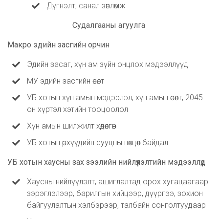
Дүгнэлт, санал зөвлөмж
Судалгааны агуулга
Макро эдийн засгийн орчин
Эдийн засаг, хүн ам зүйн онцлох мэдээллүүд
МУ эдийн засгийн өсөлт
УБ хотын хүн амын мэдээлэл, хүн амын өсөлт, 2045
он хүртэл хэтийн тооцоолол
Хүн амын шилжилт хөдөлгөөн
УБ хотын өрхүүдийн сууцны нөхцөл байдал
УБ хотын хаусны зах зээлийн нийлүүлэлтийн мэдээллүүд
Хаусны нийлүүлэлт, ашиглалтад орох хугацаагаар
зэрэглэлээр, барилгын хийцээр, дүүргээ, зохион
байгуулалтын хэлбэрээр, талбайн сонголтуудаар