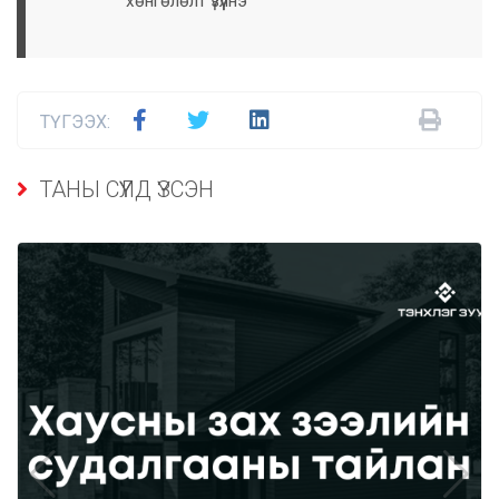
хөнгөлөлт үзүүлнэ
ТҮГЭЭХ:
ТАНЫ СҮҮЛД ҮЗСЭН