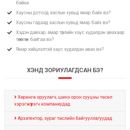
байна
Хаусны дотоод заслын хувьд ямар байх вэ?
Хаусны гадаад заслын хувьд ямар байх вэ?
Хэдэн давхар, ямар төрлийн хаус худалдан авахаар
төлөвлөж байгаа вэ?
Ямар хийцлэлтэй хаус худалдан авах вэ?
ХЭНД ЗОРИУЛАГДСАН БЭ?
Хөрөнгө оруулагч, шинэ орон сууцны төсөл
хэрэгжүүлэгч компаниудад
Архитектор, зураг төслийн байгууллагуудад