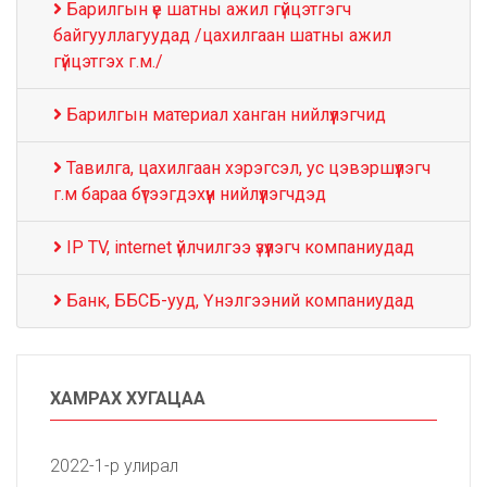
Барилгын үе шатны ажил гүйцэтгэгч
байгууллагуудад /цахилгаан шатны ажил
гүйцэтгэх г.м./
Барилгын материал ханган нийлүүлэгчид
Тавилга, цахилгаан хэрэгсэл, ус цэвэршүүлэгч
г.м бараа бүтээгдэхүүн нийлүүлэгчдэд
IP TV, internet үйлчилгээ үзүүлэгч компаниудад
Банк, ББСБ-ууд, Үнэлгээний компаниудад
ХАМРАХ ХУГАЦАА
2022-1-р улирал