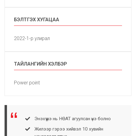
БЭЛТГЭХ ХУГАЦАА
2022-1-р улирал
ТАЙЛАНГИЙН ХЭЛБЭР
Power point
Энэхүү үнэ нь НӨАТ агуулсан үнэ болно
Жилээр гэрээ хийвэл 10 хувийн