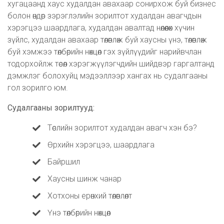
хугацаанд хаус худалдан авахаар сонирхож буй бизнес
болон өндөр зэрэглэлийн зорилтот худалдан авагчдын
хэрэгцээ шаардлага, худалдан авалтад нөлөөлөх хүчин
зүйлс, худалдан авахаар төлөвлөж буй хаусны үнэ, төлөвлөж
буй хэмжээ төлбөрийн нөхцөл гэх зүйлүүдийг нарийвчлан
тодорхойлж төсөл хэрэгжүүлэгчдийн шийдвэр гаргалтанд
дэмжлэг болохуйц мэдээллээр хангах нь судалгааны
гол зорилго юм.
Судалгааны зорилтууд:
Төслийн зорилтот худалдан авагч хэн бэ?
Өрхийн хэрэгцээ, шаардлага
Байршил
Хаусны шинж чанар
Хотхоны ерөнхий төлөвлөлт
Үнэ төлбөрийн нөхцөл