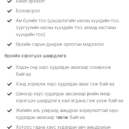
Ажил эрхлэлт
Боловсрол
Ам бүлийн тоо (цэцэрлэгийн насны хүүхдийн тоо,
сургуулийн насны хүүхдийн тоо, ахмад настаны
хүүхдийн тоо)
Өрхийн сарын дундаж орлогын мэдээлэл
Өрхийн хэрэгцээ шаардлага:
Хэдэн онд хаус худалдан авахаар сонирхож
байгаа
Хэнд зориулж хаус худалдан авах гэж байгаа
Шинээр хаус худалдан авсанаар өрхийн ямар
хэрэгцээ шаардлага хангагдана гэж үзэж байгаа
Жилийн аль улиралд амьдрах зориулалттай хаус
худалдан авахаар төлөвлөж байгаа
Хотоос гадна хаус худалдан авч амьдрахын