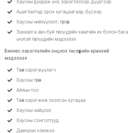
Хаусны дундаж үнэ, зэрэглэлээр, дүүргээр
Ашиглалтад орох хугацаагаар, бүсээр
Хаусны нийлүүлэлт, төрлөөр
Захиалга авч буй төслүүдийн хамгийн их болон бага
үнэтэй төслүүдийн мэдээлэл
Бизнес зэрэглэлийн онцлох төслүүдийн ерөнхий
мэдэлээл
Төсөл хэрэгжүүлэгч
Хаусны төрөл
Айлын тоо
Төсөл хэрэгжиж эхэлсэн хугацаа
Хаусны хийцлэл
Хаусны сонголтууд
Давхрын хэмжээ