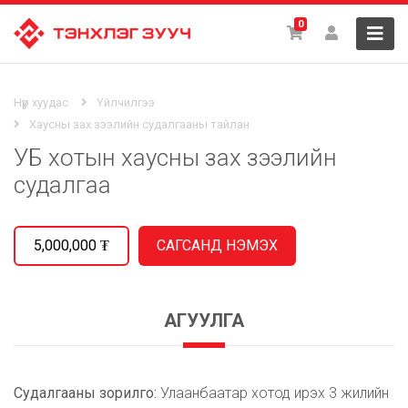
0
Нүүр хуудас
Үйлчилгээ
Хаусны зах зээлийн судалгааны тайлан
УБ хотын хаусны зах зээлийн
судалгаа
5,000,000
₮
АГУУЛГА
Судалгааны зорилго:
Улаанбаатар хотод ирэх 3 жилийн