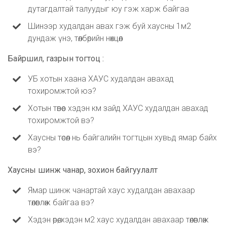
дутагдалтай талуудыг юу гэж харж байгаа
Шинээр худалдан авах гэж буй хаусны 1м2
дундаж үнэ, төлбөрийн нөхцөл
Байршил, газрын тогтоц :
УБ хотын хаана ХАУС худалдан авахад
тохиромжтой юэ?
Хотын төвөөс хэдэн км зайд ХАУС худалдан авахад
тохиромжтой вэ?
Хаусны төсөл нь байгалийн тогтцын хувьд ямар байх
вэ?
Хаусны шинж чанар, зохион байгуулалт
Ямар шинж чанартай хаус худалдан авахаар
төлөвлөж байгаа вэ?
Хэдэн өрөө, хэдэн м2 хаус худалдан авахаар төлөвлөж