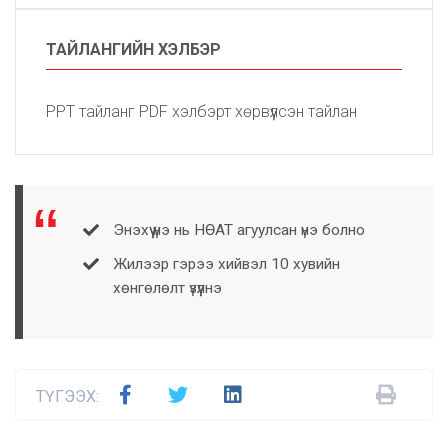
ТАЙЛАНГИЙН ХЭЛБЭР
PPT тайланг PDF хэлбэрт хөрвүүлсэн тайлан
Энэхүү үнэ нь НӨАТ агуулсан үнэ болно
Жилээр гэрээ хийвэл 10 хувийн
хөнгөлөлт үзүүлнэ
ТҮГЭЭХ: