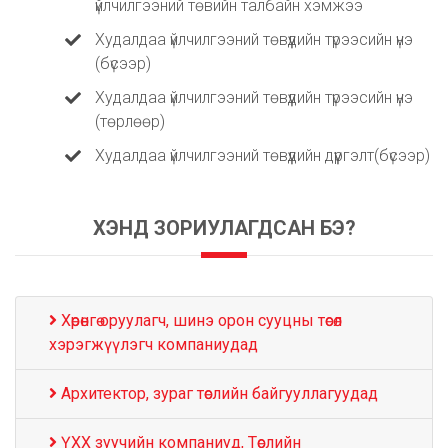
үйлчилгээний төвийн талбайн хэмжээ
Худалдаа үйлчилгээний төвүүдийн түрээсийн үнэ
(бүсээр)
Худалдаа үйлчилгээний төвүүдийн түрээсийн үнэ
(төрлөөр)
Худалдаа үйлчилгээний төвүүдийн дүүргэлт(бүсээр)
ХЭНД ЗОРИУЛАГДСАН БЭ?
Хөрөнгө оруулагч, шинэ орон сууцны төсөл
хэрэгжүүлэгч компаниудад
Архитектор, зураг төслийн байгууллагуудад
ҮХХ зуучийн компаниуд, Төслийн