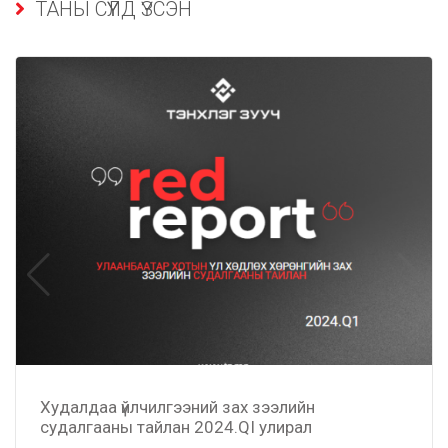
ТАНЫ СҮҮЛД ҮЗСЭН
Худалдаа үйлчилгээний зах зээлийн
судалгааны тайлан 2024.QI улирал