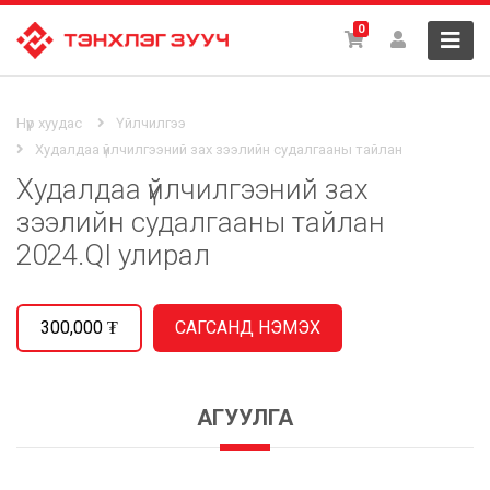
0
Нүүр хуудас
Үйлчилгээ
Худалдаа үйлчилгээний зах зээлийн судалгааны тайлан
Худалдаа үйлчилгээний зах
зээлийн судалгааны тайлан
2024.QI улирал
300,000
₮
АГУУЛГА