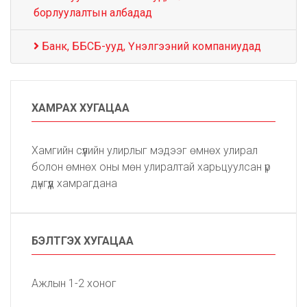
борлуулалтын албадад
Банк, ББСБ-ууд, Үнэлгээний компаниудад
ХАМРАХ ХУГАЦАА
Хамгийн сүүлийн улирлыг мэдээг өмнөх улирал
болон өмнөх оны мөн улиралтай харьцуулсан үр
дүнгүүд хамрагдана
БЭЛТГЭХ ХУГАЦАА
Ажлын 1-2 хоног