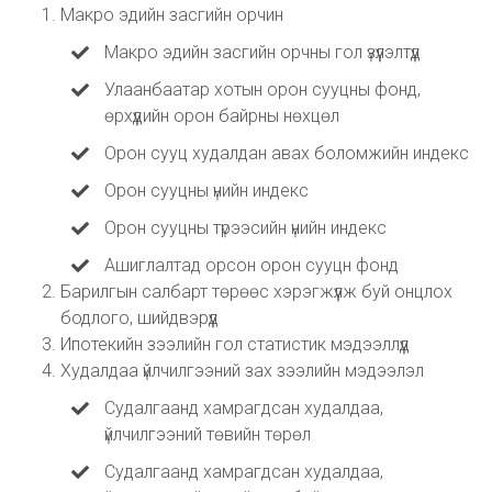
Макро эдийн засгийн орчин
Макро эдийн засгийн орчны гол үзүүлэлтүүд
Улаанбаатар хотын орон сууцны фонд,
өрхүүдийн орон байрны нөхцөл
Орон сууц худалдан авах боломжийн индекс
Орон сууцны үнийн индекс
Орон сууцны түрээсийн үнийн индекс
Ашиглалтад орсон орон сууцн фонд
Барилгын салбарт төрөөс хэрэгжүүлж буй онцлох
бодлого, шийдвэрүүд
Ипотекийн зээлийн гол статистик мэдээллүүд
Худалдаа үйлчилгээний зах зээлийн мэдээлэл
Судалгаанд хамрагдсан худалдаа,
үйлчилгээний төвийн төрөл
Судалгаанд хамрагдсан худалдаа,