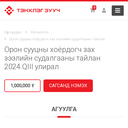
0
Нүүр хуудас
Үйлчилгээ
Орон сууцны хоёрдогч зах зээлийн судалгааны тайлан
Орон сууцны хоёрдогч зах
зээлийн судалгааны тайлан
2024.QIII улирал
1,000,000
₮
АГУУЛГА