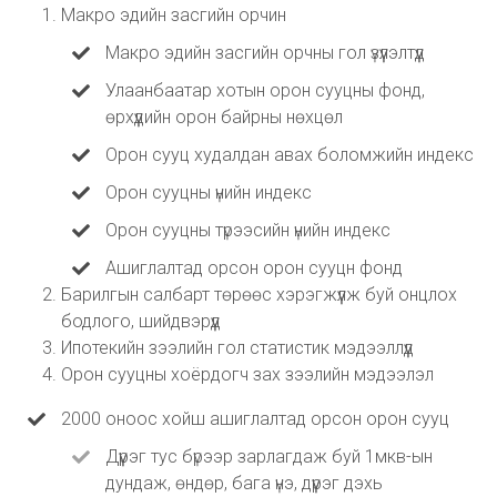
Макро эдийн засгийн орчин
Макро эдийн засгийн орчны гол үзүүлэлтүүд
Улаанбаатар хотын орон сууцны фонд,
өрхүүдийн орон байрны нөхцөл
Орон сууц худалдан авах боломжийн индекс
Орон сууцны үнийн индекс
Орон сууцны түрээсийн үнийн индекс
Ашиглалтад орсон орон сууцн фонд
Барилгын салбарт төрөөс хэрэгжүүлж буй онцлох
бодлого, шийдвэрүүд
Ипотекийн зээлийн гол статистик мэдээллүүд
Орон сууцны хоёрдогч зах зээлийн мэдээлэл
2000 оноос хойш ашиглалтад орсон орон сууц
Дүүрэг тус бүрээр зарлагдаж буй 1мкв-ын
дундаж, өндөр, бага үнэ, дүүрэг дэхь