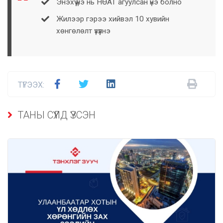
Энэхүү үнэ нь НӨАТ агуулсан үнэ болно
Жилээр гэрээ хийвэл 10 хувийн
хөнгөлөлт үзүүлнэ
ТҮГЭЭХ:
ТАНЫ СҮҮЛД ҮЗСЭН