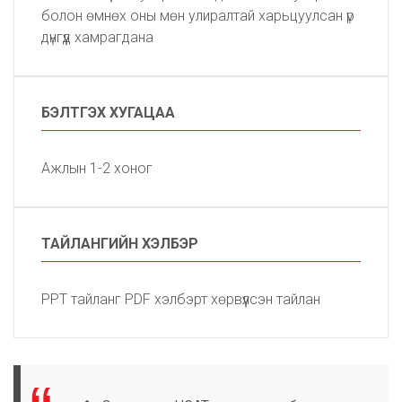
болон өмнөх оны мөн улиралтай харьцуулсан үр
дүнгүүд хамрагдана
БЭЛТГЭХ ХУГАЦАА
Ажлын 1-2 хоног
ТАЙЛАНГИЙН ХЭЛБЭР
PPT тайланг PDF хэлбэрт хөрвүүлсэн тайлан