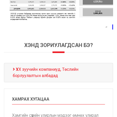
ХЭНД ЗОРИУЛАГДСАН БЭ?
ҮХХ зуучийн компаниуд, Төслийн
борлуулалтын албадад
ХАМРАХ ХУГАЦАА
Хамгийн сүүлийн улирлын мэдээг өмнөх улирал