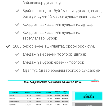
байрлалаар дундаж үнэ
Бүсийн зарлагдаж буй 1мкв-ын дундаж, өндөр,
бага үнэ, сүүлийн 13 сарын дундаж үнийн график
Хоёрдогч зах зээлийн дундаж үнэ дүүргээр
Хоёрдогч зах зээлийн дундаж үнэ
зэрэглэлээр, бүсээр
2000 оноос өмнө ашиглалтад орсон орон сууц
Дундаж үнэ өрөөний тоогоор, дүүргээр
Дундаж үнэ бүсээр өрөөний тоогоор
Дүүрэг тус бүрээр өрөөний тоогоор дундаж үнэ