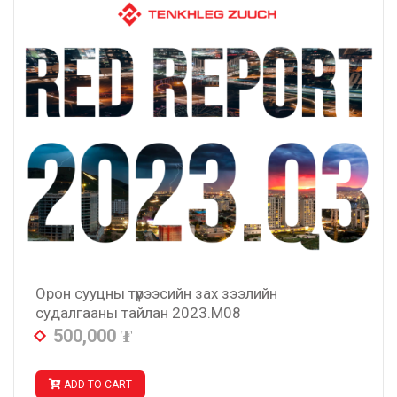
Орон сууцны түрээсийн зах зээлийн
судалгааны тайлан 2023.M08
500,000
₮
ADD TO CART