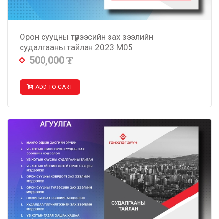
Орон сууцны түрээсийн зах зээлийн
судалгааны тайлан 2023.M05
500,000
₮
ADD TO CART