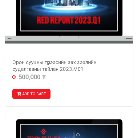
Орон сууцны түрээсийн зах зээлийн
судалгааны тайлан 2023.M01
500,000
₮
ADD TO CART