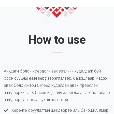
How to use
Анхдагч болон хоёрдогч зах зээлийн худалдаж буй
орон сууцны үнийн зөрүүг зэрэглэлээр, байршлаар мэдэж
авах боломжтой бөгөөд худалдан авах, түрээслэх
шийдвэрийг аль байршилд, аль зэрэглэлд гаргах талаар
шийдвэр гаргахад чухал нөлөөтэй.
Хөрөнгө оруулалтын шийдвэрээ аль байршил, ямар