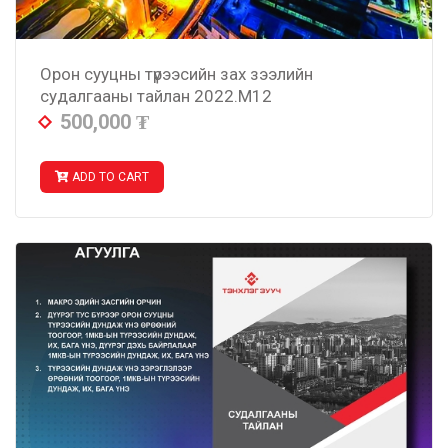
Орон сууцны түрээсийн зах зээлийн
судалгааны тайлан 2022.M12
500,000
₮
ADD TO CART