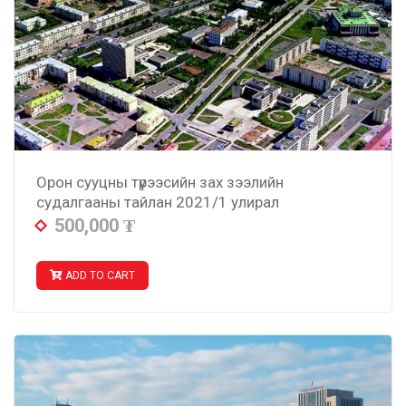
Орон сууцны түрээсийн зах зээлийн
судалгааны тайлан 2021/1 улирал
500,000
₮
ADD TO CART