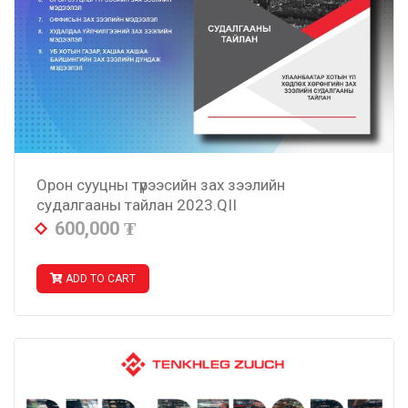
Орон сууцны түрээсийн зах зээлийн
судалгааны тайлан 2023.QII
600,000
₮
ADD TO CART