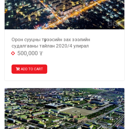
Орон сууцны түрээсийн зах зээлийн
судалгааны тайлан 2020/4 улирал
500,000
₮
ADD TO CART