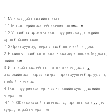
1. Макро эдийн засгийн орчин
1.1 Макро эдийн засгийн орчны гол үзүүлэлтүүд
1.2 Улаанбаатар хотын орон сууцны фонд, өрхүүдийн
орон байрны нөхцөл
1.3 Орон сууц худалдан авах боломжийн индекс
2. Барилгын салбарт төрөөс хэрэгжүүлж онцлох бодлого,
шийдвэрүүд
3. Ипотекийн зээлийн гол статистик мэдээлэлүүд,
ипотекийн зээлээр зарагдсан орон сууцны борлуулалт,
талбайн хэмжээ
4. Орон сууцны хоёрдогч зах зээлийн худалдах үнийн
мэдээлэл
4.1. 2000 оноос хойш ашиглалтад орсон орон сууцны
худалдах үнийн мэдээлэл