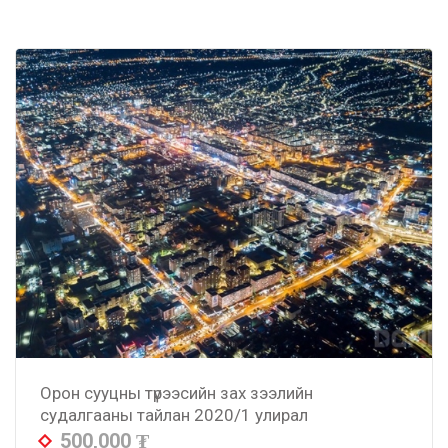
Орон сууцны түрээсийн зах зээлийн
судалгааны тайлан 2020/1 улирал
500,000
₮