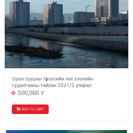
Орон сууцны түрээсийн зах зээлийн
судалгааны тайлан 2021/2 улирал
500,000
₮
ADD TO CART