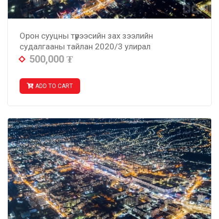
Орон сууцны түрээсийн зах зээлийн
судалгааны тайлан 2020/3 улирал
500,000
₮
ADD TO CART