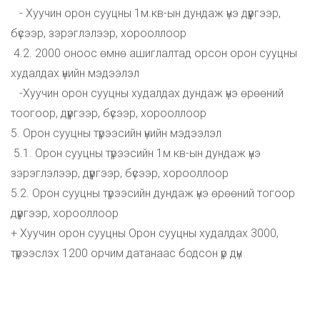
- Хуучин орон сууцны 1м.кв-ын дундаж үнэ дүүргээр,
бүсээр, зэрэглэлээр, хорооллоор
4.2. 2000 оноос өмнө ашиглалтад орсон орон сууцны
худалдах үнийн мэдээлэл
-Хуучин орон сууцны худалдах дундаж үнэ өрөөний
тоогоор, дүүргээр, бүсээр, хорооллоор
5. Орон сууцны түрээсийн үнийн мэдээлэл
5.1. Орон сууцны түрээсийн 1м.кв-ын дундаж үнэ
зэрэглэлээр, дүүргээр, бүсээр, хорооллоор
5.2. Орон сууцны түрээсийн дундаж үнэ өрөөний тогоор
дүүргээр, хорооллоор
+ Хуучин орон сууцны Орон сууцны худалдах 3000,
түрээслэх 1200 орчим датанаас бодсон үр дүн