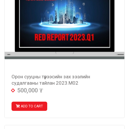
Орон сууцны түрээсийн зах зээлийн
судалгааны тайлан 2023.M02
500,000
₮
ADD TO CART