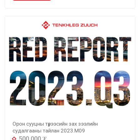
Орон сууцны түрээсийн зах зээлийн
судалгааны тайлан 2023.M09
500,000
₮