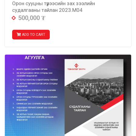
Орон сууцны түрээсийн зах зээлийн
судалгааны тайлан 2023.M04
500,000
₮
ADD TO CART