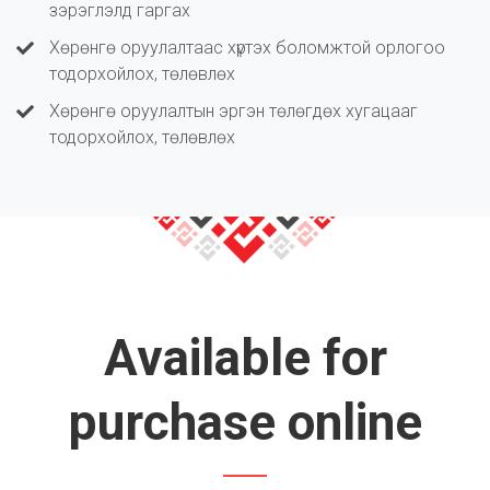
зэрэглэлд гаргах
Хөрөнгө оруулалтаас хүртэх боломжтой орлогоо
тодорхойлох, төлөвлөх
Хөрөнгө оруулалтын эргэн төлөгдөх хугацааг
тодорхойлох, төлөвлөх
Available for
purchase online