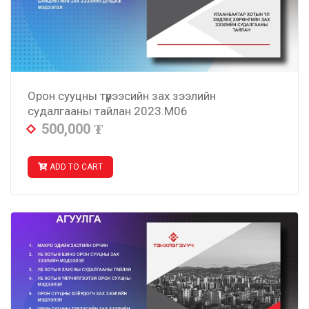
Орон сууцны түрээсийн зах зээлийн
судалгааны тайлан 2023.M06
500,000
₮
ADD TO CART