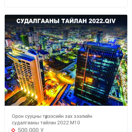
Орон сууцны түрээсийн зах зээлийн
судалгааны тайлан 2022.M10
500,000
₮