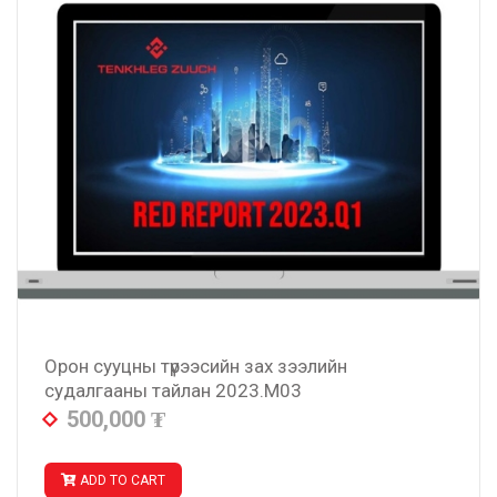
Орон сууцны түрээсийн зах зээлийн
судалгааны тайлан 2023.M03
500,000
₮
ADD TO CART