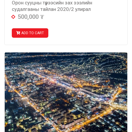
Орон сууцны түрээсийн зах зээлийн
судалгааны тайлан 2020/2 улирал
500,000
₮
ADD TO CART