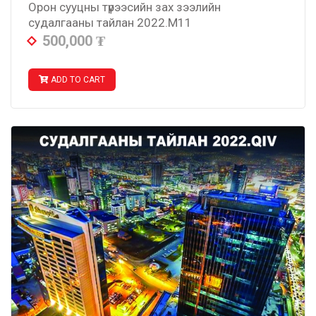
Орон сууцны түрээсийн зах зээлийн
судалгааны тайлан 2022.M11
500,000
₮
ADD TO CART