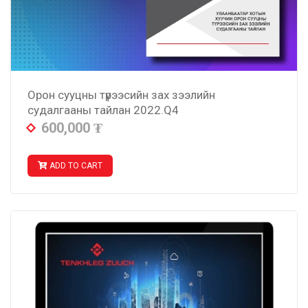
Орон сууцны түрээсийн зах зээлийн
судалгааны тайлан 2022.Q4
600,000
₮
ADD TO CART