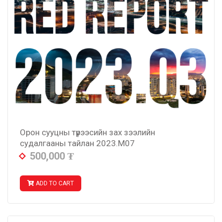
Орон сууцны түрээсийн зах зээлийн
судалгааны тайлан 2023.M07
500,000
₮
ADD TO CART