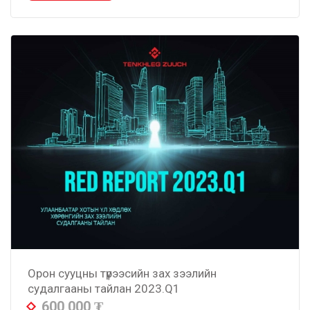
Орон сууцны түрээсийн зах зээлийн
судалгааны тайлан 2023.Q1
600,000
₮