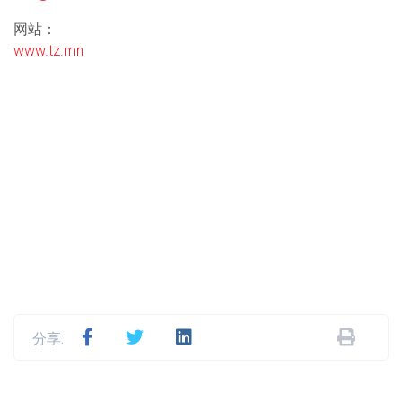
网站：
www.tz.mn
分享: