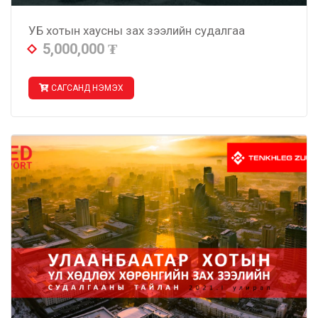
УБ хотын хаусны зах зээлийн судалгаа
5,000,000
₮
САГСАНД НЭМЭХ