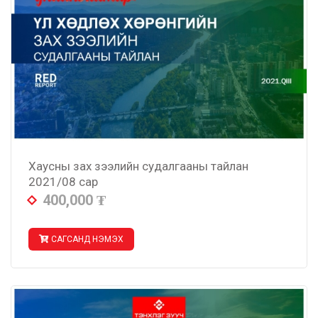
Хаусны зах зээлийн судалгааны тайлан
2021/08 сар
400,000
₮
САГСАНД НЭМЭХ