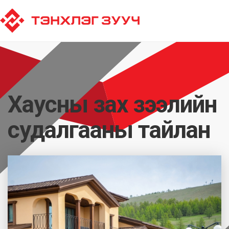
Хаусны зах зээлийн
судалгааны тайлан