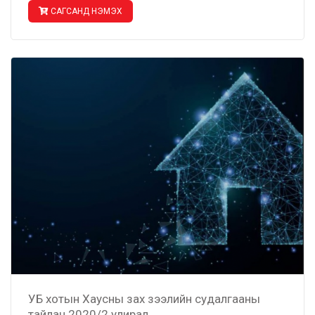
САГСАНД НЭМЭХ
УБ хотын Хаусны зах зээлийн судалгааны
тайлан 2020/2 улирал