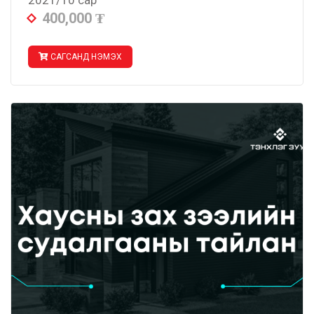
2021/10 сар
400,000
₮
САГСАНД НЭМЭХ