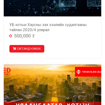
УБ хотын Хаусны зах зээлийн судалгааны
тайлан 2020/4 улирал
500,000
₮
САГСАНД НЭМЭХ