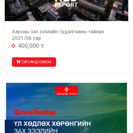
Хаусны зах зээлийн судалгааны тайлан
2021/06 сар
400,000
₮
САГСАНД НЭМЭХ