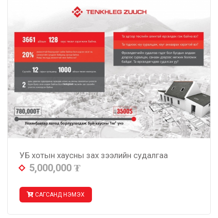
УБ хотын хаусны зах зээлийн судалгаа
5,000,000
₮
САГСАНД НЭМЭХ