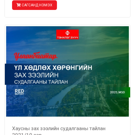
САГСАНД НЭМЭХ
Хаусны зах зээлийн судалгааны тайлан