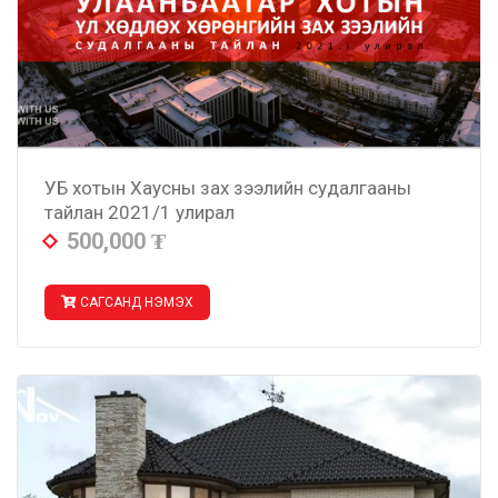
УБ хотын Хаусны зах зээлийн судалгааны
тайлан 2021/1 улирал
500,000
₮
САГСАНД НЭМЭХ