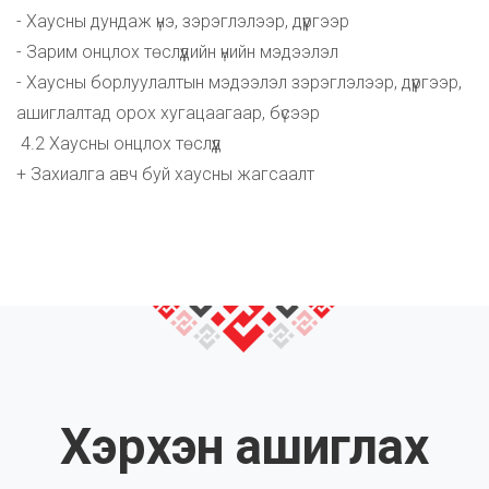
- Хаусны дундаж үнэ, зэрэглэлээр, дүүргээр
- Зарим онцлох төслүүдийн үнийн мэдээлэл
- Хаусны борлуулалтын мэдээлэл зэрэглэлээр, дүүргээр,
ашиглалтад орох хугацаагаар, бүсээр
4.2 Хаусны онцлох төслүүд
+ Захиалга авч буй хаусны жагсаалт
Хэрхэн ашиглах