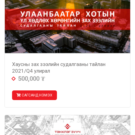
Хаусны зах зээлийн судалгааны тайлан
2021/Q4 улирал
500,000
₮
САГСАНД НЭМЭХ