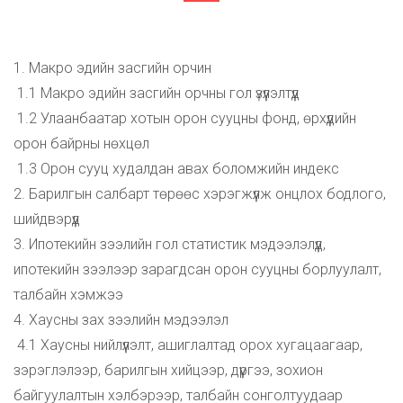
1. Макро эдийн засгийн орчин
1.1 Макро эдийн засгийн орчны гол үзүүлэлтүүд
1.2 Улаанбаатар хотын орон сууцны фонд, өрхүүдийн
орон байрны нөхцөл
1.3 Орон сууц худалдан авах боломжийн индекс
2. Барилгын салбарт төрөөс хэрэгжүүлж онцлох бодлого,
шийдвэрүүд
3. Ипотекийн зээлийн гол статистик мэдээлэлүүд,
ипотекийн зээлээр зарагдсан орон сууцны борлуулалт,
талбайн хэмжээ
4. Хаусны зах зээлийн мэдээлэл
4.1 Хаусны нийлүүлэлт, ашиглалтад орох хугацаагаар,
зэрэглэлээр, барилгын хийцээр, дүүргээ, зохион
байгуулалтын хэлбэрээр, талбайн сонголтуудаар