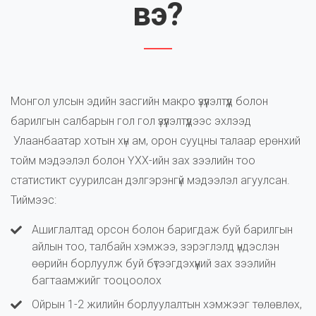
вэ?
Монгол улсын эдийн засгийн макро үзүүлэлтүүд болон
барилгын салбарын гол гол үзүүлэлтүүдээс эхлээд
Улаанбаатар хотын хүн ам, орон сууцны талаар ерөнхий
тойм мэдээлэл болон ҮХХ-ийн зах зээлийн тоо
статистикт суурилсан дэлгэрэнгүй мэдээлэл агуулсан.
Тиймээс:
Ашиглалтад орсон болон баригдаж буй барилгын
айлын тоо, талбайн хэмжээ, зэрэглэлд үндэслэн
өөрийн борлуулж буй бүтээгдэхүүний зах зээлийн
багтаамжийг тооцоолох
Ойрын 1-2 жилийн борлуулалтын хэмжээг төлөвлөх,