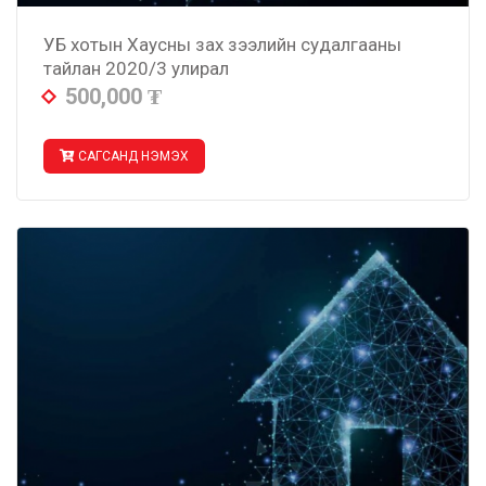
УБ хотын Хаусны зах зээлийн судалгааны
тайлан 2020/3 улирал
500,000
₮
САГСАНД НЭМЭХ