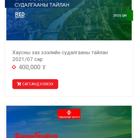
Хаусны зах зээлийн судалгааны тайлан
2021/07 сар
400,000
₮
САГСАНД НЭМЭХ