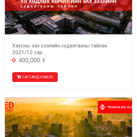
Хаусны зах зээлийн судалгааны тайлан
2021/12 сар
400,000
₮
САГСАНД НЭМЭХ