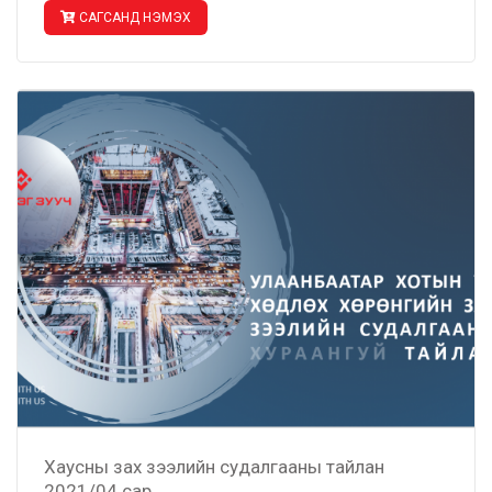
САГСАНД НЭМЭХ
Хаусны зах зээлийн судалгааны тайлан
2021/04 сар