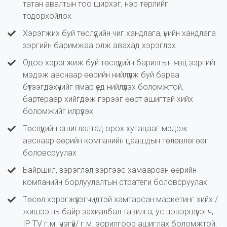
татан авалтын тоо ширхэг, нэр төрлийг
тодорхойлох
Хэрэгжих буй төслүүдийн чиг хандлага, үнийн хандлага
зэргийн баримжаа олж авахад хэрэглэх
Одоо хэрэгжиж буй төслүүдийн барилгын явц зэргийг
мэдэж авснаар өөрийн нийлүүлж буй бараа
бүтээгдэхүүнийг ямар үед нийлүүлэх боломжтой,
бартераар хийгдэж гэрээг өөрт ашигтай хийх
боломжийг илрүүлэх
Төслүүдийн ашиглалтад орох хугацааг мэдэж
авснаар өөрийн компанийн цаашдын төлөвлөгөөг
боловсруулах
Байршил, зэрэглэл зэргээс хамаарсан өөрийн
компанийн борлуулалтын стратеги боловсруулах
Төсөл хэрэгжүүлэгчидтэй хамтарсан маркетинг хийх /
жишээ нь байр захиалбал тавилга, ус цэвэршүүлэгч,
IP TV г.м. үнэгүй/ г.м. зорилгоор ашиглах боломжтой.