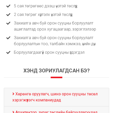
5 сая.төгрөгөөс дээш үнэтэй төслүүд
2 сая.төгрөг хүртэлх үнэтэй төслүүд
Захиалга авч буй орон сууцны борлуулалт
ашиглалтад орох хугацаагаар, зэрэглэлээр
Захиалга авч буй орон сууцны борлуулалт
борлуулалтын тоо, талбайн хэмжээ, үнийн дүн
Борлуулагдаагүй орон сууцны үлдэгдэл
ХЭНД ЗОРИУЛАГДСАН БЭ?
Хөрөнгө оруулагч, шинэ орон сууцны төсөл
хэрэгжүүлэгч компаниудад
Архитектор, зураг төслийн байгууллагуудад