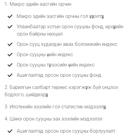
1. Макро эдийн засгийн орчин
Макро эдийн засгийн орчны гол үзүүлэлтүүд
Улаанбаатар хотын орон сууцны фонд, өрхүүдийн
орон байрны нөхцөл
Орон сууц худалдан авах боломжийн индекс
Орон сууцны үнийн индекс
Орон сууцны түрээсийн үнийн индекс
Ашиглалтад орсон орон сууцны фонд
2. Барилгын салбарт төрөөс хэрэгжүүлж буй онцлох
бодлого, шийдвэрүүд
3. Ипотекийн зээлийн гол статистик мэдээллүүд
4. Шинэ орон сууцны зах зээлийн мэдээлэл
Ашиглалтад орсон орон сууцны борлуулалт