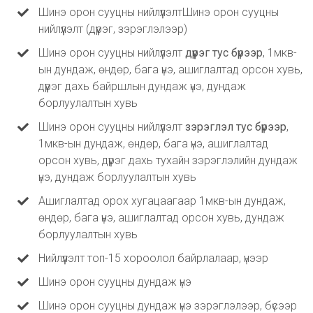
Шинэ орон сууцны нийлүүлэлтШинэ орон сууцны
нийлүүлэлт (дүүрэг, зэрэглэлээр)
Шинэ орон сууцны нийлүүлэлт
дүүрэг тус бүрээр
, 1мкв-
ын дундаж, өндөр, бага үнэ, ашиглалтад орсон хувь,
дүүрэг дахь байршлын дундаж үнэ, дундаж
борлуулалтын хувь
Шинэ орон сууцны нийлүүлэлт
зэрэглэл тус бүрээр
,
1мкв-ын дундаж, өндөр, бага үнэ, ашиглалтад
орсон хувь, дүүрэг дахь тухайн зэрэглэлийн дундаж
үнэ, дундаж борлуулалтын хувь
Ашиглалтад орох хугацаагаар 1мкв-ын дундаж,
өндөр, бага үнэ, ашиглалтад орсон хувь, дундаж
борлуулалтын хувь
Нийлүүлэлт топ-15 хороолол байрлалаар, үнээр
Шинэ орон сууцны дундаж үнэ
Шинэ орон сууцны дундаж үнэ зэрэглэлээр, бүсээр