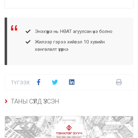
Энэхүү үнэ нь НӨАТ агуулсан үнэ болно
Жилээр гэрээ хийвэл 10 хувийн
хөнгөлөлт үзүүлнэ
ТҮГЭЭХ:
ТАНЫ СҮҮЛД ҮЗСЭН