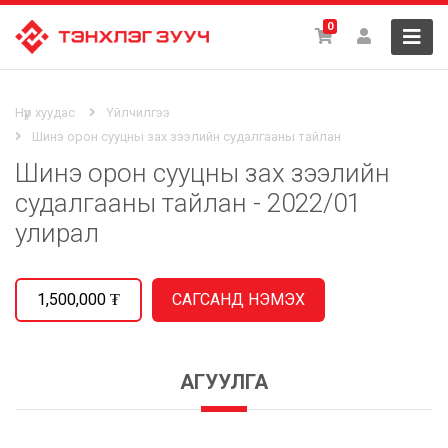
0
Нүүр хуудас
Үйлчилгээ
Шинэ орон сууцны зах зээлийн судалгааны тайлан
Шинэ орон сууцны зах зээлийн
судалгааны тайлан - 2022/01
улирал
1,500,000
₮
АГУУЛГА