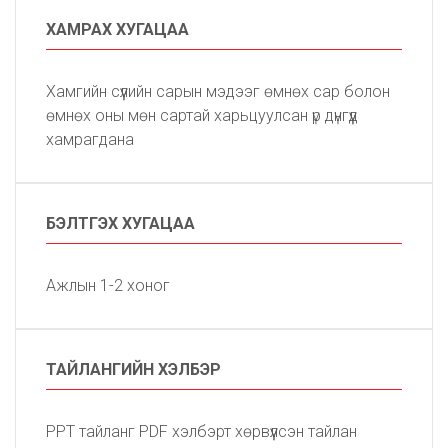
ХАМРАХ ХУГАЦАА
Хамгийн сүүлийн сарын мэдээг өмнөх сар болон
өмнөх оны мөн сартай харьцуулсан үр дүнгүүд
хамрагдана
БЭЛТГЭХ ХУГАЦАА
Ажлын 1-2 хоног
ТАЙЛАНГИЙН ХЭЛБЭР
PPT тайланг PDF хэлбэрт хөрвүүлсэн тайлан