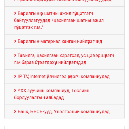
Барилгын үе шатны ажил гүйцэтгэгч
байгууллагуудад /цахилгаан шатны ажил
гүйцэтгэх г.м./
Барилгын материал ханган нийлүүлэгчид
Тавилга, цахилгаан хэрэгсэл, ус цэвэршүүлэгч
г.м бараа бүтээгдэхүүн нийлүүлэгчдэд
IP TV, internet үйлчилгээ үзүүлэгч компаниудад
ҮХХ зуучийн компаниуд, Төслийн
борлуулалтын албадад
Банк, ББСБ-ууд, Үнэлгээний компаниудад