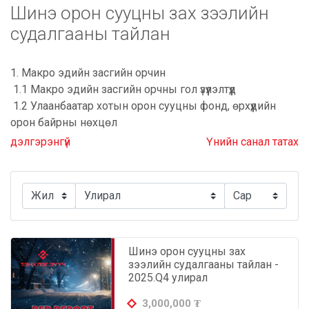
Шинэ орон сууцны зах зээлийн
Орон сууцны хоёрдогч зах зээлийн судалгааны
65
судалгааны тайлан
тайлан
1. Макро эдийн засгийн орчин
1.1 Макро эдийн засгийн орчны гол үзүүлэлтүүд
1.2 Улаанбаатар хотын орон сууцны фонд, өрхүүдийн
орон байрны нөхцөл
1.3 Орон сууц худалдан авах боломжийн индекс
дэлгэрэнгүй
Үнийн санал татах
2. Ипотекийн зээлийн гол статистик мэдээлэлүүд,
ипотекийн зээлээр зарагдсан орон сууцны борлуулалт,
талбайн хэмжээ
3. Шинэ орон сууцны зах зээлийн мэдээлэл
3.1 Ашиглалтанд орсон шинэ, хуучин орон сууцны
борлуулалтын мэдээ, талбайн сонголтууд болон
Шинэ орон сууцны зах
дүүргээр
зээлийн судалгааны тайлан -
3.2 Шинэ орон сууцны зах зээлийн нийлүүлэлт
2025.Q4 улирал
Шинэ орон сууцны нийлүүлэлт зэрэглэл, дүүргээр
3,000,000
₮