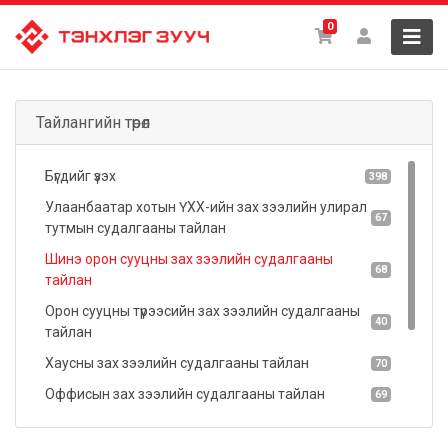
0
Тайлангийн төрөл
Бүгдийг үзэх
398
Улаанбаатар хотын ҮХХ-ийн зах зээлийн улирал
67
тутмын судалгааны тайлан
Шинэ орон сууцны зах зээлийн судалгааны
68
тайлан
Орон сууцны түрээсийн зах зээлийн судалгааны
40
тайлан
Хаусны зах зээлийн судалгааны тайлан
70
Оффисын зах зээлийн судалгааны тайлан
69
Худалдаа үйлчилгээний зах зээлийн судалгааны
19
тайлан