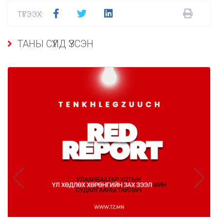
ТҮГЭЭХ:
ТАНЫ СҮҮЛД ҮЗСЭН