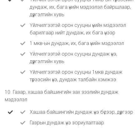
дундаж, их, бага үнийн мэдээлэл байршлаар,
дүүргэлтийн хувь
Үйлчилгээтэй орон сууцны үнийн мэдээлэл
барилгаар нийт дундаж, их бага үнээр
1 мкв-ын дундаж, их, бага үнийн мэдээлэл
Үйлчилгээтэй орон сууцны дундаж үнэ,
дүүргэлтийн хувь
Үйлчилгээтэй орон сууцны 1мкв дундаж
түрээсийн үнэ, дундаж талбайн хэмжээ
10. Газар, хашаа байшингийн зах зээлийн дундаж
мэдээлэл
Хашаа байшингийн дундаж үнэ бүсээр, дүүргээр
Газрын дундаж үнэ зориулалтаар