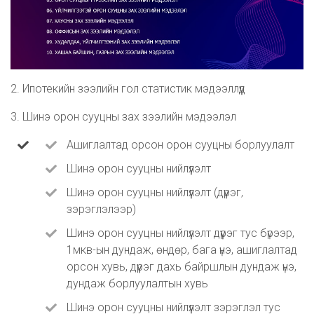
2. Ипотекийн зээлийн гол статистик мэдээллүүд
3. Шинэ орон сууцны зах зээлийн мэдээлэл
Ашиглалтад орсон орон сууцны борлуулалт
Шинэ орон сууцны нийлүүлэлт
Шинэ орон сууцны нийлүүлэлт (дүүрэг,
зэрэглэлээр)
Шинэ орон сууцны нийлүүлэлт дүүрэг тус бүрээр,
1мкв-ын дундаж, өндөр, бага үнэ, ашиглалтад
орсон хувь, дүүрэг дахь байршлын дундаж үнэ,
дундаж борлуулалтын хувь
Шинэ орон сууцны нийлүүлэлт зэрэглэл тус