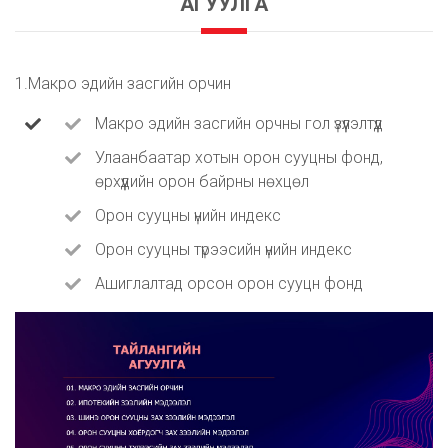
АГУУЛГА
1.Макро эдийн засгийн орчин
Макро эдийн засгийн орчны гол үзүүлэлтүүд
Улаанбаатар хотын орон сууцны фонд,
өрхүүдийн орон байрны нөхцөл
Орон сууцны үнийн индекс
Орон сууцны түрээсийн үнийн индекс
Ашиглалтад орсон орон сууцн фонд