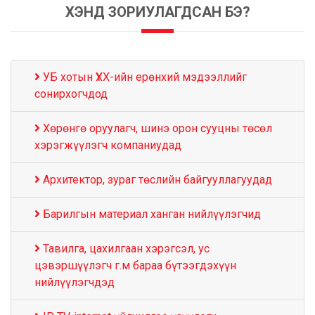
ХЭНД ЗОРИУЛАГДСАН БЭ?
УБ хотын ҮХХ-ийн ерөнхий мэдээллийг
сонирхогчдод
Хөрөнгө оруулагч, шинэ орон сууцны төсөл
хэрэгжүүлэгч компаниудад
Архитектор, зураг төслийн байгууллагуудад
Барилгын материал ханган нийлүүлэгчид
Тавилга, цахилгаан хэрэгсэл, ус
цэвэршүүлэгч г.м бараа бүтээгдэхүүн
нийлүүлэгчдэд