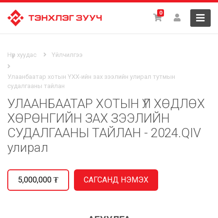
0
Нүүр хуудас
Үйлчилгээ
Улаанбаатар хотын ҮХХ-ийн зах зээлийн улирал тутмын
судалгааны тайлан
УЛААНБААТАР ХОТЫН ҮЛ ХӨДЛӨХ
ХӨРӨНГИЙН ЗАХ ЗЭЭЛИЙН
СУДАЛГААНЫ ТАЙЛАН - 2024.QIV
улирал
5,000,000
₮