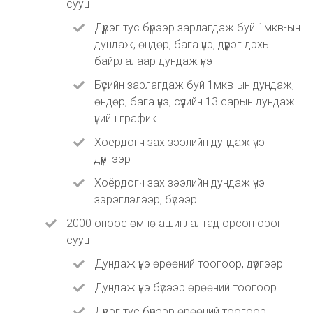
сууц
Дүүрэг тус бүрээр зарлагдаж буй 1мкв-ын
дундаж, өндөр, бага үнэ, дүүрэг дэхь
байрлалаар дундаж үнэ
Бүсийн зарлагдаж буй 1мкв-ын дундаж,
өндөр, бага үнэ, сүүлийн 13 сарын дундаж
үнийн график
Хоёрдогч зах зээлийн дундаж үнэ
дүүргээр
Хоёрдогч зах зээлийн дундаж үнэ
зэрэглэлээр, бүсээр
2000 оноос өмнө ашиглалтад орсон орон
сууц
Дундаж үнэ өрөөний тоогоор, дүүргээр
Дундаж үнэ бүсээр өрөөний тоогоор
Дүүрэг тус бүрээр өрөөний тоогоор