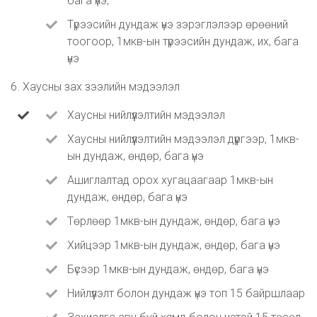
бага үнэ,
Түрээсийн дундаж үнэ зэрэглэлээр өрөөний
тоогоор, 1мкв-ын түрээсийн дундаж, их, бага
үнэ
6. Хаусны зах зээлийн мэдээлэл
Хаусны нийлүүлэлтийн мэдээлэл
Хаусны нийлүүлэлтийн мэдээлэл дүүргээр, 1мкв-
ын дундаж, өндөр, бага үнэ
Ашиглалтад орох хугацаагаар 1мкв-ын
дундаж, өндөр, бага үнэ
Төрлөөр 1мкв-ын дундаж, өндөр, бага үнэ
Хийцээр 1мкв-ын дундаж, өндөр, бага үнэ
Бүсээр 1мкв-ын дундаж, өндөр, бага үнэ
Нийлүүлэлт болон дундаж үнэ топ 15 байршлаар