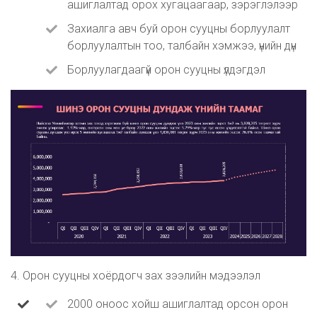
ашиглалтад орох хугацаагаар, зэрэглэлээр
Захиалга авч буй орон сууцны борлуулалт
борлуулалтын тоо, талбайн хэмжээ, үнийн дүн
Борлуулагдаагүй орон сууцны үлдэгдэл
4. Орон сууцны хоёрдогч зах зээлийн мэдээлэл
2000 оноос хойш ашиглалтад орсон орон