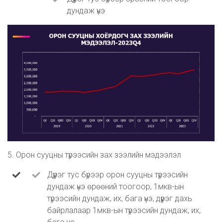
дундаж үнэ
5. Орон сууцны түрээсийн зах зээлийн мэдээлэл
Дүүрэг тус бүрээр орон сууцны түрээсийн
дундаж үнэ өрөөний тоогоор, 1мкв-ын
түрээсийн дундаж, их, бага үнэ, дүүрэг дахь
байрлалаар 1мкв-ын түрээсийн дундаж, их,