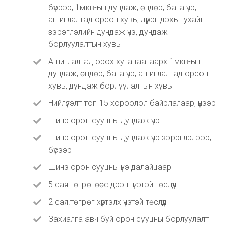
бүрээр, 1мкв-ын дундаж, өндөр, бага үнэ,
ашиглалтад орсон хувь, дүүрэг дэхь тухайн
зэрэглэлийн дундаж үнэ, дундаж
борлуулалтын хувь
Ашиглалтад орох хугацаагаарх 1мкв-ын
дундаж, өндөр, бага үнэ, ашиглалтад орсон
хувь, дундаж борлуулалтын хувь
Нийлүүлэлт топ-15 хороолол байрлалаар, үнээр
Шинэ орон сууцны дундаж үнэ
Шинэ орон сууцны дундаж үнэ зэрэглэлээр,
бүсээр
Шинэ орон сууцны үнэ далайцаар
5 сая.төгрөгөөс дээш үнэтэй төслүүд
2 сая.төгрөг хүртэлх үнэтэй төслүүд
Захиалга авч буй орон сууцны борлуулалт