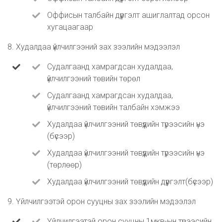
Оффисын талбайн дүүргэлт ашиглалтад орсон
хугацаагаар
8. Худалдаа үйлчилгээний зах зээлийн мэдээлэл
Судалгаанд хамрагдсан худалдаа,
үйлчилгээний төвийн төрөл
Судалгаанд хамрагдсан худалдаа,
үйлчилгээний төвийн талбайн хэмжээ
Худалдаа үйлчилгээний төвүүдийн түрээсийн үнэ
(бүсээр)
Худалдаа үйлчилгээний төвүүдийн түрээсийн үнэ
(төрлөөр)
Худалдаа үйлчилгээний төвүүдийн дүүргэлт(бүсээр)
9. Үйлчилгээтэй орон сууцны зах зээлийн мэдээлэл
Үйлчилгээтэй орон сууцны 1мкв-ын түрээсийн