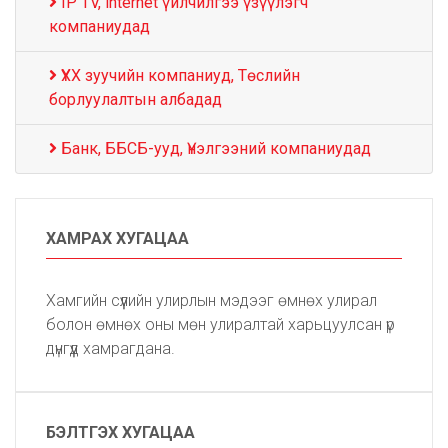
IP TV, internet үйлчилгээ үзүүлэгч
компаниудад
ҮХХ зуучийн компаниуд, Төслийн
борлуулалтын албадад
Банк, ББСБ-ууд, Үнэлгээний компаниудад
ХАМРАХ ХУГАЦАА
Хамгийн сүүлийн улирлын мэдээг өмнөх улирал
болон өмнөх оны мөн улиралтай харьцуулсан үр
дүнгүүд хамрагдана.
БЭЛТГЭХ ХУГАЦАА