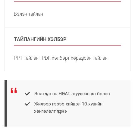
Бэлэн тайлан
ТАЙЛАНГИЙН ХЭЛБЭР
PPT тайланг PDF хэлбэрт хөрвүүлсэн тайлан
Энэхүү үнэ нь НӨАТ агуулсан үнэ болно
Жилээр гэрээ хийвэл 10 хувийн
хөнгөлөлт үзүүлнэ