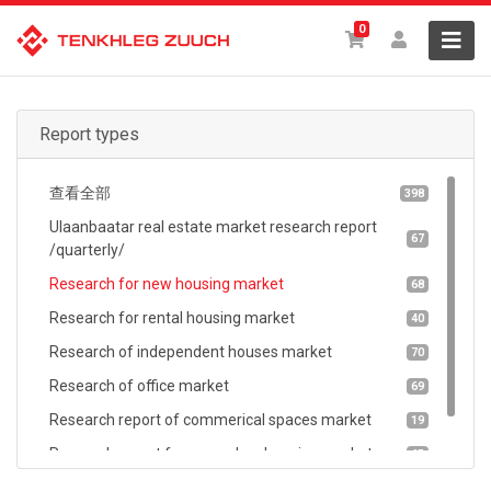
0
Report types
查看全部
398
Ulaanbaatar real estate market research report
67
/quarterly/
Research for new housing market
68
Research for rental housing market
40
Research of independent houses market
70
Research of office market
69
Research report of commerical spaces market
19
Research report for secondary housing market
65