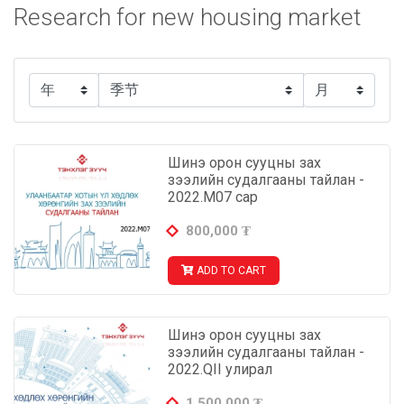
Research for new housing market
Шинэ орон сууцны зах
зээлийн судалгааны тайлан -
2022.М07 сар
800,000
₮
ADD TO CART
Шинэ орон сууцны зах
зээлийн судалгааны тайлан -
2022.QII улирал
1,500,000
₮