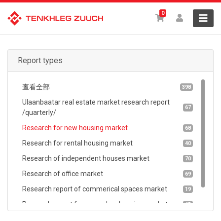
0
Report types
查看全部
398
Ulaanbaatar real estate market research report
67
/quarterly/
Research for new housing market
68
Research for rental housing market
40
Research of independent houses market
70
Research of office market
69
Research report of commerical spaces market
19
Research report for secondary housing market
65