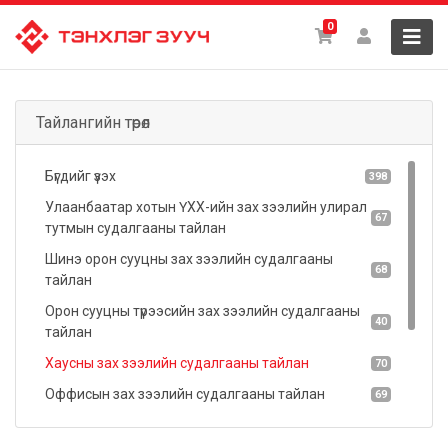
0
Тайлангийн төрөл
Бүгдийг үзэх
398
Улаанбаатар хотын ҮХХ-ийн зах зээлийн улирал
67
тутмын судалгааны тайлан
Шинэ орон сууцны зах зээлийн судалгааны
68
тайлан
Орон сууцны түрээсийн зах зээлийн судалгааны
40
тайлан
Хаусны зах зээлийн судалгааны тайлан
70
Оффисын зах зээлийн судалгааны тайлан
69
Худалдаа үйлчилгээний зах зээлийн судалгааны
19
тайлан