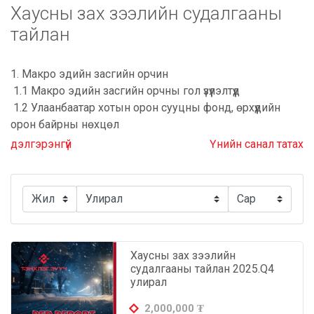
Хаусны зах зээлийн судалгааны
Орон сууцны хоёрдогч зах зээлийн судалгааны
65
тайлан
тайлан
1. Макро эдийн засгийн орчин
1.1 Макро эдийн засгийн орчны гол үзүүлэлтүүд
1.2 Улаанбаатар хотын орон сууцны фонд, өрхүүдийн
орон байрны нөхцөл
1.3 Орон сууц худалдан авах боломжийн индекс
дэлгэрэнгүй
Үнийн санал татах
2. Барилгын салбарт төрөөс хэрэгжүүлж онцлох бодлого,
шийдвэрүүд
3. Ипотекийн зээлийн гол статистик мэдээлэлүүд,
ипотекийн зээлээр зарагдсан орон сууцны борлуулалт,
талбайн хэмжээ
4. Хаусны зах зээлийн мэдээлэл
Хаусны зах зээлийн
4.1 Хаусны нийлүүлэлт, ашиглалтад орох хугацаагаар,
судалгааны тайлан 2025.Q4
зэрэглэлээр, барилгын хийцээр, дүүргээ, зохион
улирал
байгуулалтын хэлбэрээр, талбайн сонголтуудаар
2,000,000
- Хаусны дундаж үнэ, зэрэглэлээр, дүүргээр
₮