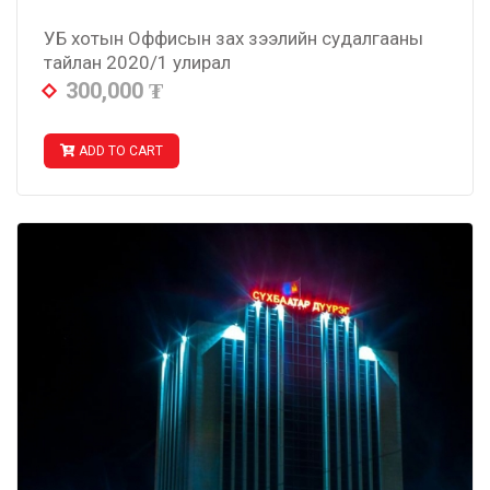
УБ хотын Оффисын зах зээлийн судалгааны
тайлан 2020/1 улирал
300,000
₮
ADD TO CART