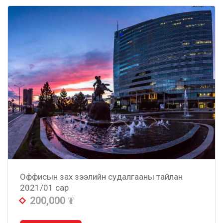
Оффисын зах зээлийн судалгааны тайлан
2021/01 сар
200,000
₮