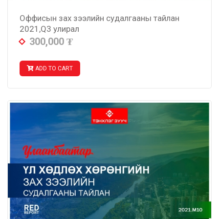
Оффисын зах зээлийн судалгааны тайлан
2021,Q3 улирал
300,000
₮
ADD TO CART