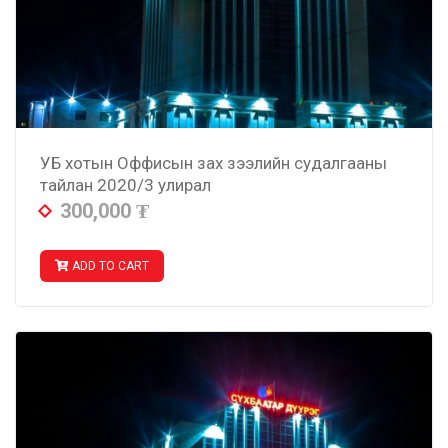
УБ хотын Оффисын зах зээлийн судалгааны
тайлан 2020/3 улирал
300,000
₮
ADD TO CART