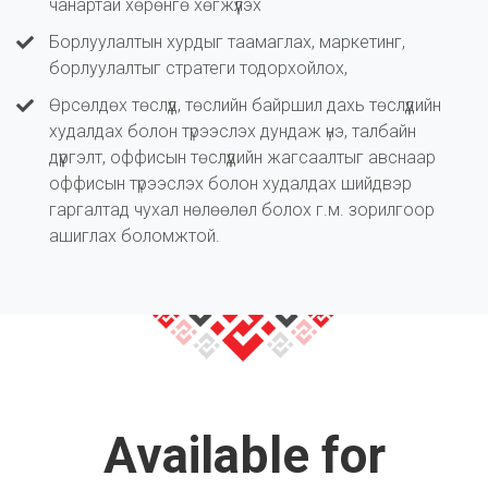
чанартай хөрөнгө хөгжүүлэх
Борлуулалтын хурдыг таамаглах, маркетинг,
борлуулалтыг стратеги тодорхойлох,
Өрсөлдөх төслүүд, төслийн байршил дахь төслүүдийн
худалдах болон түрээслэх дундаж үнэ, талбайн
дүүргэлт, оффисын төслүүдийн жагсаалтыг авснаар
оффисын түрээслэх болон худалдах шийдвэр
гаргалтад чухал нөлөөлөл болох г.м. зорилгоор
ашиглах боломжтой.
Available for