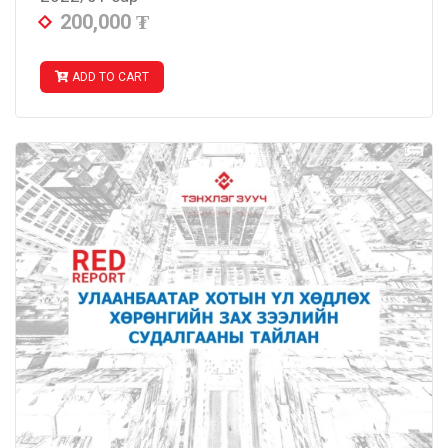
200,000
₮
ADD TO CART