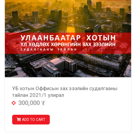
УБ хотын Оффисын зах зээлийн судалгааны
тайлан 2021/1 улирал
300,000
₮
ADD TO CART