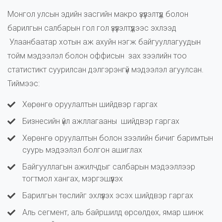
Монгол улсын эдийн засгийн макро үзүүлэлтүүд болон
барилгын салбарын гол гол үзүүлэлтүүдээс эхлээд
Улаанбаатар хотын аж ахуйн нэгж байгууллагуудын
тойм мэдээлэл болон оффисын зах зээлийн тоо
статистикт суурилсан дэлгэрэнгүй мэдээлэл агуулсан.
Тиймээс:
Хөрөнгө оруулалтын шийдвэр гаргах
Бизнесийн үйл ажллагааны шийдвэр гаргах
Хөрөнгө оруулалтын болон зээлийн бичиг баримтын
суурь мэдээлэл болгон ашиглах
Байгууллагын ажилчдыг салбарын мэдээллээр
тогтмол хангах, мэргэшүүлэх
Барилгын төслийг эхлүүлэх эсэх шийдвэр гаргах
Аль сегмент, аль байршилд өрсөлдөх, ямар шинж