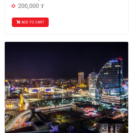
200,000
₮
ADD TO CART