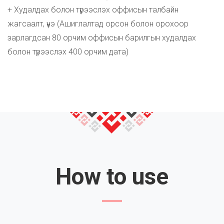
+ Худалдах болон түрээслэх оффисын талбайн
жагсаалт, үнэ (Ашиглалтад орсон болон орохоор
зарлагдсан 80 орчим оффисын барилгын худалдах
болон түрээслэх 400 орчим дата)
How to use