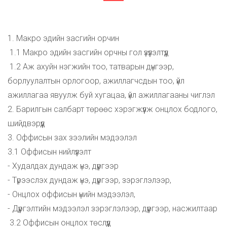
1. Макро эдийн засгийн орчин
1.1 Макро эдийн засгийн орчны гол үзүүлэлтүүд
1.2 Аж ахуйн нэгжийн тоо, татварын дүнгээр,
борлуулалтын орлогоор, ажиллагчсдын тоо, үйл
ажиллагаа явуулж буй хугацаа, үйл ажиллагааны чиглэл
2. Барилгын салбарт төрөөс хэрэгжүүлж онцлох бодлого,
шийдвэрүүд
3. Оффисын зах зээлийн мэдээлэл
3.1 Оффисын нийлүүлэлт
- Худалдах дундаж үнэ, дүүргээр
- Түрээслэх дундаж үнэ, дүүргээр, зэрэглэлээр,
- Онцлох оффисын үнийн мэдээлэл,
- Дүүргэлтийн мэдээлэл зэрэглэлээр, дүүргээр, насжилтаар
3.2 Оффисын онцлох төслүүд