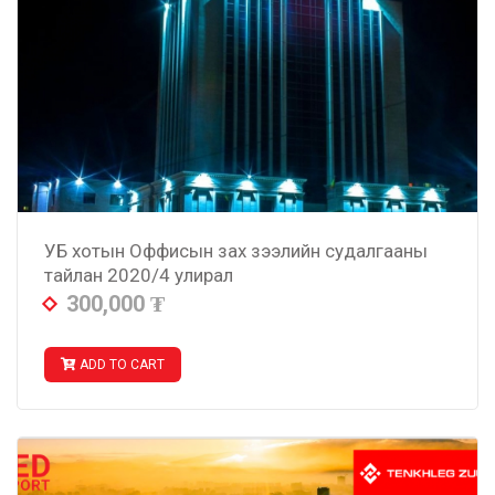
УБ хотын Оффисын зах зээлийн судалгааны
тайлан 2020/4 улирал
300,000
₮
ADD TO CART