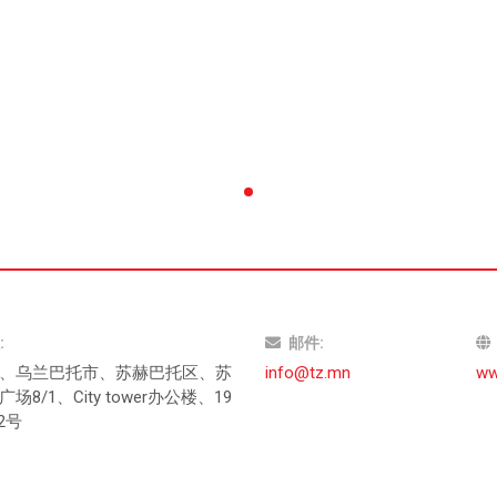
:
邮件
:
、乌兰巴托市、苏赫巴托区、苏
info@tz.mn
ww
场8/1、City tower办公楼、19
12号