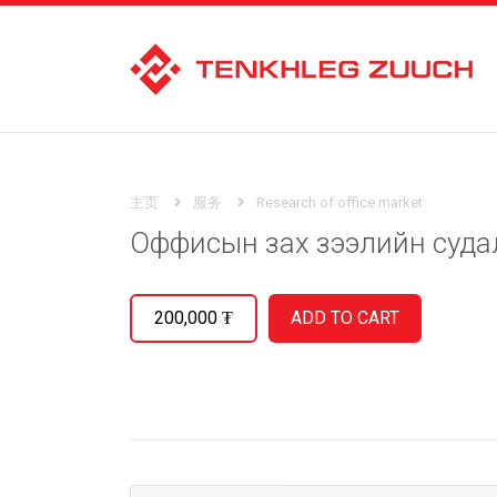
主页
服务
Research of office market
Оффисын зах зээлийн суда
200,000
₮