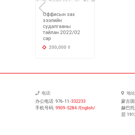
Оффисын зах
зээлийн
судалгааны
тайлан 2022/02
сар
200,000
₮
电话
:
地址
办公电话: 976-11-
332233
蒙古国
手机号码
:
9909-5284 /English/
赫巴托广
层 19