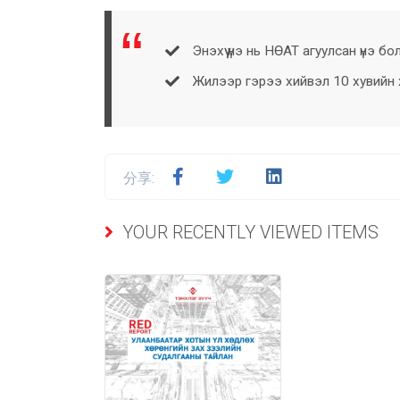
Энэхүү үнэ нь НӨАТ агуулсан үнэ бо
Жилээр гэрээ хийвэл 10 хувийн хө
分享:
YOUR RECENTLY VIEWED ITEMS