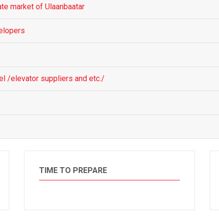
ate market of Ulaanbaatar
elopers
el /elevator suppliers and etc./
TIME TO PREPARE