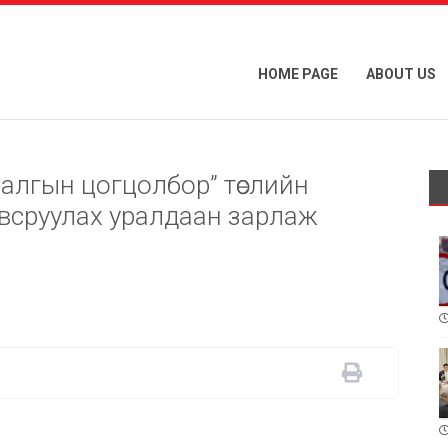
HOME PAGE
ABOUT US
гаалгын цогцолбор” төслийн
овсруулах уралдаан зарлаж