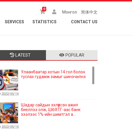
0
Монгол
简体中文
SERVICES
STATISTICS
CONTACT US
LATEST
POPULAR
Улаанбаатар хотын 14 гол болон
туслах гудамж замыг шинэчилнэ
2022/05/14
Шадар сайдын эхлүүлсэн ажил
биеллээ олж, ШӨХТГ-аас банк
зээлээс 1%-ийн шимтгэл а...
2022/05/10