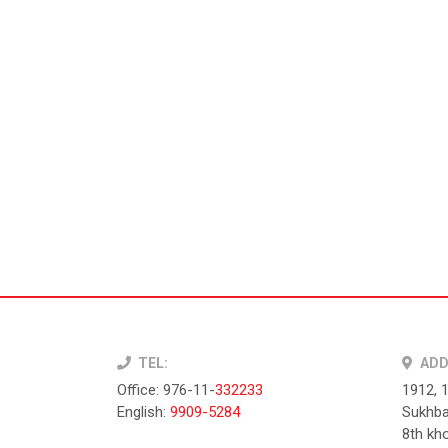
TEL:
ADD
Office: 976-11-
332233
1912, 
English:
9909-5284
Sukhba
8th kho