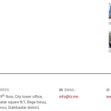
RESS:
EMAIL:
th
19
floor, City tower office,
info@tz.mn
ww
atar square 8/1, Baga toiruu,
roo, Sukhbaatar district,