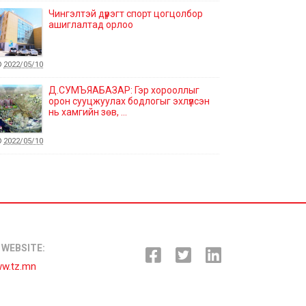
Чингэлтэй дүүрэгт спорт цогцолбор
ашиглалтад орлоо
2022/05/10
Д.СУМЪЯАБАЗАР: Гэр хорооллыг
орон сууцжуулах бодлогыг эхлүүлсэн
нь хамгийн зөв, ...
2022/05/10
Шадар сайд С.Амарсайхан ипотекийн
зээлийн 6%-ийг бууруулах, залуу гэр
бүлийн зээ...
2022/05/05
"BARILGA EXPO 2022" ҮЗЭСГЭЛЭН
WEBSITE:
НЭЭЛТЭЭ ХИЙЛЭЭ
w.tz.mn
2022/04/30