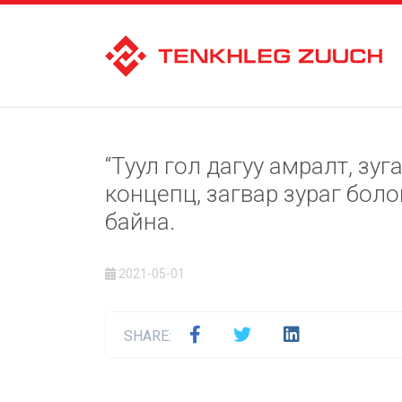
“Туул гол дагуу амралт, зу
концепц, загвар зураг бол
байна.
2021-05-01
SHARE: