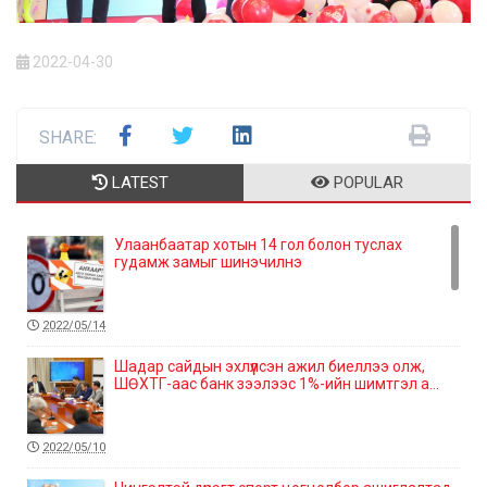
2022-04-30
SHARE:
LATEST
POPULAR
Улаанбаатар хотын 14 гол болон туслах
гудамж замыг шинэчилнэ
2022/05/14
Шадар сайдын эхлүүлсэн ажил биеллээ олж,
ШӨХТГ-аас банк зээлээс 1%-ийн шимтгэл а...
2022/05/10