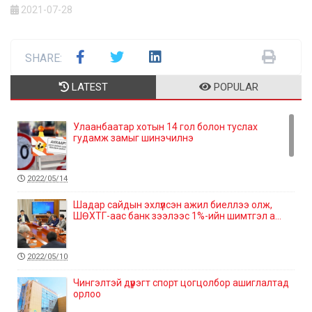
2021-07-28
SHARE:
LATEST
POPULAR
Улаанбаатар хотын 14 гол болон туслах
гудамж замыг шинэчилнэ
2022/05/14
Шадар сайдын эхлүүлсэн ажил биеллээ олж,
ШӨХТГ-аас банк зээлээс 1%-ийн шимтгэл а...
2022/05/10
Чингэлтэй дүүрэгт спорт цогцолбор ашиглалтад
орлоо