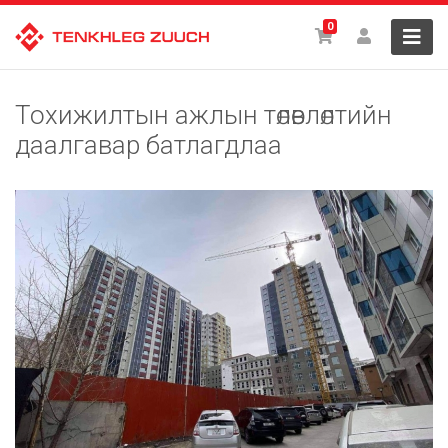
0
Тохижилтын ажлын төлөвлөлтийн
даалгавар батлагдлаа