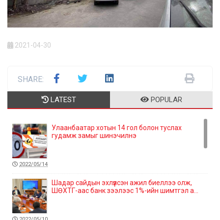
2021-04-30
SHARE:
LATEST
POPULAR
Улаанбаатар хотын 14 гол болон туслах
гудамж замыг шинэчилнэ
2022/05/14
Шадар сайдын эхлүүлсэн ажил биеллээ олж,
ШӨХТГ-аас банк зээлээс 1%-ийн шимтгэл а...
2022/05/10