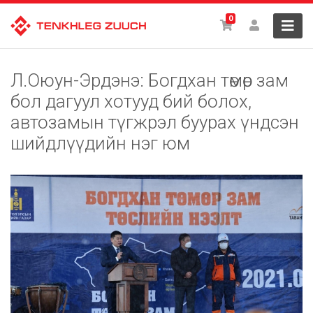
0
Л.Оюун-Эрдэнэ: Богдхан төмөр зам
бол дагуул хотууд бий болох,
автозамын түгжрэл буурах үндсэн
шийдлүүдийн нэг юм