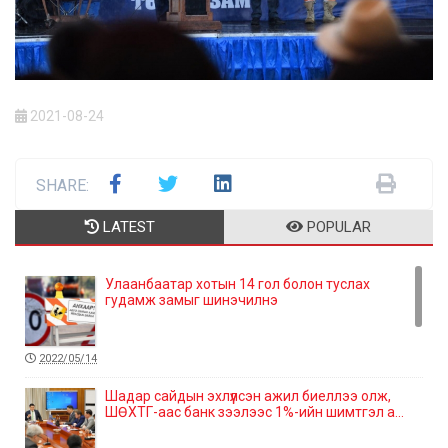
2021-08-24
SHARE:
LATEST
POPULAR
Улаанбаатар хотын 14 гол болон туслах
гудамж замыг шинэчилнэ
2022/05/14
Шадар сайдын эхлүүлсэн ажил биеллээ олж,
ШӨХТГ-аас банк зээлээс 1%-ийн шимтгэл а...