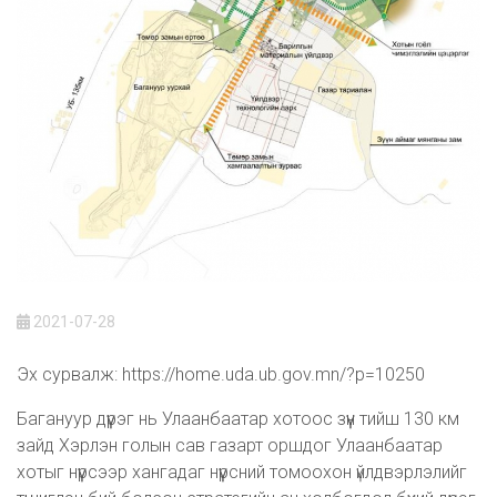
2021-07-28
Эх сурвалж: https://home.uda.ub.gov.mn/?p=10250
Багануур дүүрэг нь Улаанбаатар хотоос зүүн тийш 130 км
зайд Хэрлэн голын сав газарт оршдог Улаанбаатар
хотыг нүүрсээр хангадаг нүүрсний томоохон үйлдвэрлэлийг