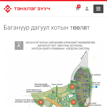
0
Багануур дагуул хотын төлөвлөлт