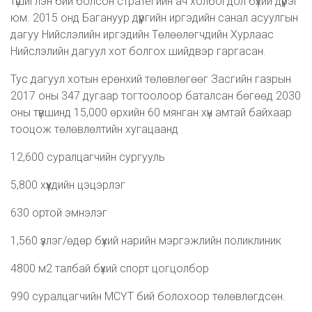
түшиглэн бий болсон стратегийн ач холбогдол бүхий дүүрэг
юм. 2015 онд Багануур дүүргийн иргэдийн санал асуулгын
дагуу Нийслэлийн иргэдийн Төлөөлөгчдийн Хурлаас
Нийслэлийн дагуул хот болгох шийдвэр гаргасан.
Тус дагуул хотын ерөнхий төлөвлөгөөг Засгийн газрын
2017 оны 347 дугаар тогтоолоор баталсан бөгөөд 2030
оны түвшинд 15,000 өрхийн 60 мянган хүн амтай байхаар
тооцож төлөвлөлтийн хугацаанд
12,600 суралцагчийн сургууль
5,800 хүүхдийн цэцэрлэг
630 ортой эмнэлэг
1,560 үзлэг/өдөр бүхий нарийн мэргэжлийн поликлиник
4800 м2 талбай бүхий спорт цогцолбор
990 суралцагчийн МСҮТ бий болохоор төлөвлөгдсөн.