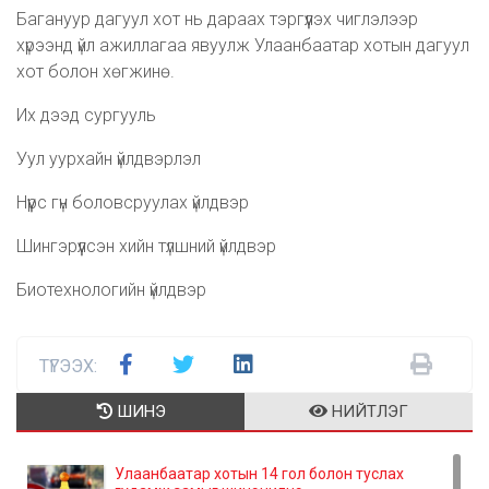
Багануур дагуул хот нь дараах тэргүүлэх чиглэлээр
хүрээнд үйл ажиллагаа явуулж Улаанбаатар хотын дагуул
хот болон хөгжинө.
Их дээд сургууль
Уул уурхайн үйлдвэрлэл
Нүүрс гүн боловсруулах үйлдвэр
Шингэрүүлсэн хийн түлшний үйлдвэр
Биотехнологийн үйлдвэр
ТҮГЭЭХ:
ШИНЭ
НИЙТЛЭГ
Улаанбаатар хотын 14 гол болон туслах